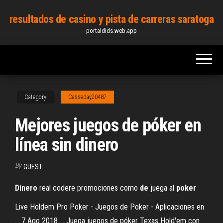
Skip
resultados de casino y pista de carreras saratoga
to
portaldids.web.app
the
content
Category
Casseday20487
Mejores juegos de póker en
línea sin dinero
By
GUEST
Dinero
real codere promociones como
de
juega al
poker
Live Holdem Pro Poker - Juegos de Poker - Aplicaciones en
... 7 Ago 2018 ... Juega juegos de póker Texas Hold'em con