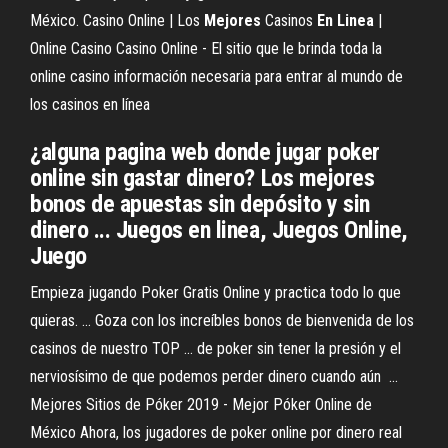
México.
Casino Online | Los
Mejores
Casinos
En
Linea
|
Online Casino
Casino Online - El sitio que le brinda toda la
online casino información necesaria para entrar al mundo de
los casinos en línea
¿alguna pagina web donde jugar poker
online sin gastar dinero? Los mejores
bonos de apuestas sin depósito y sin
dinero ... Juegos en linea, Juegos Online,
Juego
Empieza jugando Poker Gratis Online y practica todo lo que
quieras. ... Goza con los increíbles bonos de bienvenida de los
casinos de nuestro TOP ... de poker sin tener la presión y el
nerviosísimo de que podemos perder dinero cuando aún ...
Mejores Sitios de Póker 2019 - Mejor Póker Online de
México Ahora, los jugadores de poker online por dinero real