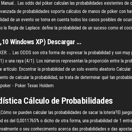
 Manual… Las odds del póker calculan las probabilidades existentes de
 avanzada de probabilidades soporta cálculos de manos de póker con hast
ilidad de un evento se toma en cuenta todos los casos posibles de ocur
la Regla de Laplace: define la probabilidad de un suceso como el cocie
,10 Windows XP) Descargar ...
. Las ODDS son otra forma de expresar la probabilidad y son muy prá
) o una raya (4/1). Los números representan la proporción entre la pro
 artículo: Encontrar la probabilidad de un solo evento aleatorio Calcular 
nto de calcular la probabilidad, se trata de determinar qué tan probabl
el poker - Poker Texas Holdem
dística Cálculo de Probabilidades
¿Cómo se pueden calcular las probabilidades de sacar la lotería?El jue
dad es del 0,0011765% o dicho de otra forma, una probabilidad de 1 entr
 realmente o seu conhecimento acerca das probabilidades e das apos