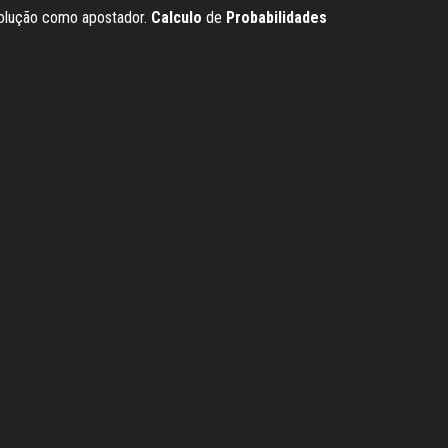
evolução como apostador.
Calculo
de
Probabilidades