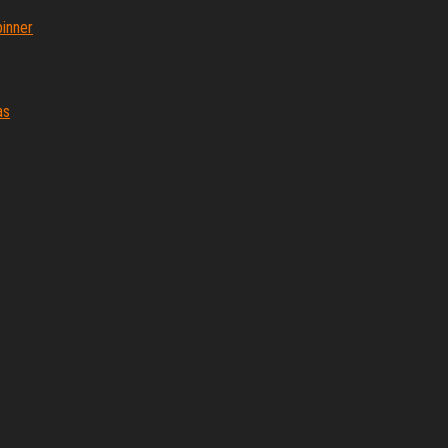
inner
as