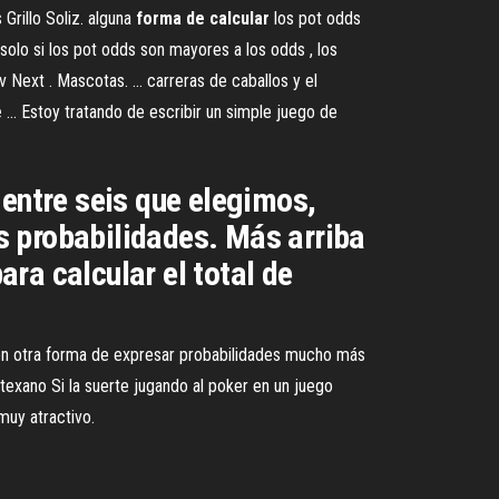
Grillo Soliz. alguna
forma
de
calcular
los pot odds
 solo si los pot odds son mayores a los odds , los
Next . Mascotas. ... carreras de caballos y el
e
... Estoy tratando de escribir un simple juego de
 entre seis que elegimos,
s probabilidades. Más arriba
ra calcular el total de
 Son otra forma de expresar probabilidades mucho más
texano
Si la suerte jugando al poker en un juego
muy atractivo.