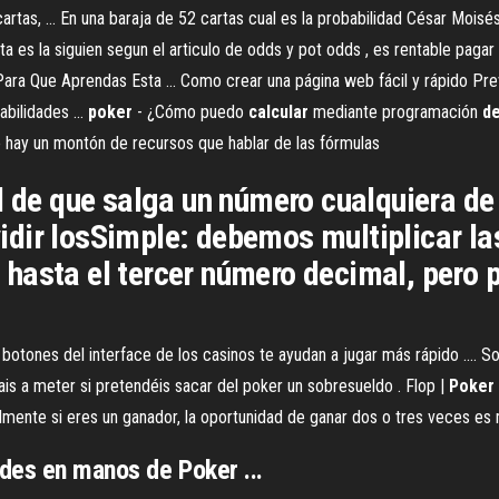
tas, ... En una baraja de 52 cartas cual es la probabilidad César Moisés 
ta es la siguien segun el articulo de odds y pot odds , es rentable pagar
Para Que Aprendas Esta ... Como crear una página web fácil y rápido Prev 
bilidades ...
poker
- ¿Cómo puedo
calcular
mediante programación
d
ue hay un montón de recursos que hablar de las fórmulas
d de que salga un número cualquiera de
dir losSimple: debemos multiplicar la
asta el tercer número decimal, pero pa
botones del interface de los casinos te ayudan a jugar más rápido ....
 vais a meter si pretendéis sacar del poker un sobresueldo .
Flop |
Poker
mente si eres un ganador, la oportunidad de ganar dos o tres veces es 
ades en manos de Poker ...