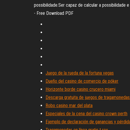
possibilidade.Ser capaz de calcular a possibilidad
- Free Download PDF
Juego de la rueda de la fortuna vegas
Dueño del casino de comercio de póker
Horizonte borde casino crucero miami
Descarga gratuita de juegos de tragamonedas 
Robo casino mar del plata
Especiales de la cena del casino crown perth
Ejemplo de declaración de ganancias y pérdid
Tragamonedas en línea gratis t rex