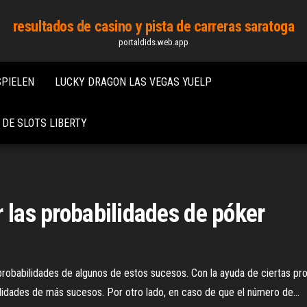
resultados de casino y pista de carreras saratoga
portaldids.web.app
SPIELEN
LUCKY DRAGON LAS VEGAS YUELP
 DE SLOTS LIBERTY
r las probabilidades de póker
robabilidades de algunos de estos sucesos. Con la ayuda de ciertas p
bilidades de más sucesos. Por otro lado, en caso de que el número de...