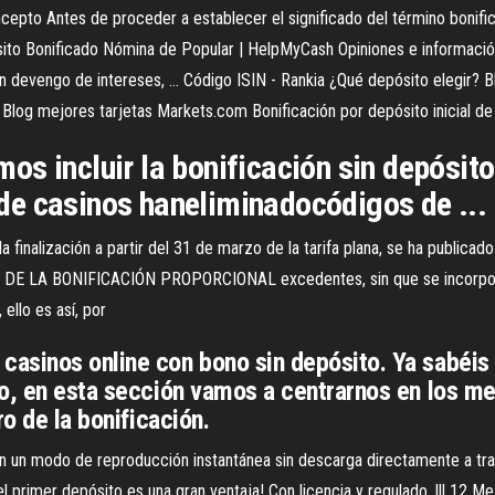
oncepto Antes de proceder a establecer el significado del término bonifi
epósito Bonificado Nómina de Popular | HelpMyCash Opiniones e informac
Sin devengo de intereses, ... Código ISIN - Rankia ¿Qué depósito elegir?
 Blog mejores tarjetas Markets.com Bonificación por depósito inicial de
s incluir la bonificación sin depósito
e casinos haneliminadocódigos de ...
n la finalización a partir del 31 de marzo de la tarifa plana, se ha publi
E LA BONIFICACIÓN PROPORCIONAL excedentes, sin que se incorporara 
 ello es así, por
asinos online con bono sin depósito. Ya sabéis
o, en esta sección vamos a centrarnos en los me
ro de la bonificación.
n un modo de reproducción instantánea sin descarga directamente a tra
primer depósito es una gran ventaja! Con licencia y regulado. lll 12 