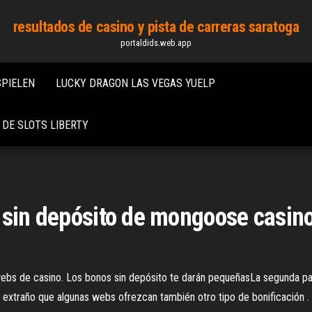
resultados de casino y pista de carreras saratoga
portaldids.web.app
SPIELEN
LUCKY DRAGON LAS VEGAS YUELP
 DE SLOTS LIBERTY
 sin depósito de mongoose casin
ebs de casino. Los bonos sin depósito te darán pequeñasLa segunda par
extraño que algunas webs ofrezcan también otro tipo de bonificación .