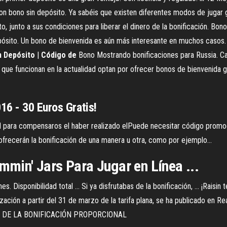
 bono sin depósito. Ya sabéis que existen diferentes modos de jugar g
, junto a sus condiciones para liberar el dinero de la bonificación. Bon
epósito. Un bono de bienvenida es aún más interesante en muchos casos.
n
Depósito
|
Código
de
Bono Mostrando bonificaciones para Russia. C
 que funcionan en la actualidad optan por ofrecer bonos de bienvenida g
16 - 30 Euros Gratis!
nal para compensaros el haber realizado elPuede necesitar código promo
ofrecerán la bonificación de una manera u otra, como por ejemplo...
in' Jars Para Jugar en Línea ...
. Disponibilidad total ... Si ya disfrutabas de la bonificación, ... ¡Raisi
nalización a partir del 31 de marzo de la tarifa plana, se ha publicado en
TO DE LA BONIFICACIÓN PROPORCIONAL